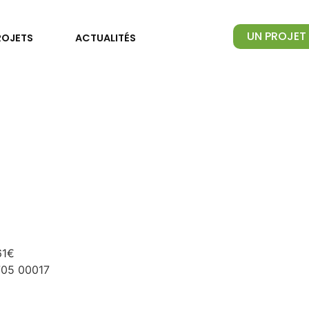
UN PROJET 
ROJETS
ACTUALITÉS
61€
705 00017