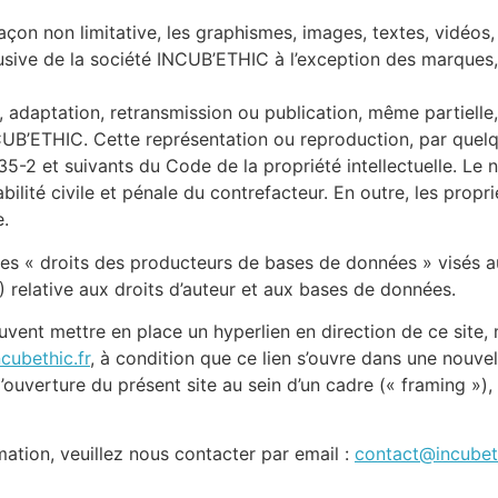
açon non limitative, les graphismes, images, textes, vidéos, 
lusive de la société INCUB’ETHIC à l’exception des marques
, adaptation, retransmission ou publication, même partielle
NCUB’ETHIC. Cette représentation ou reproduction, par quel
5-2 et suivants du Code de la propriété intellectuelle. Le 
lité civile et pénale du contrefacteur. En outre, les propr
e.
 « droits des producteurs de bases de données » visés au Li
98) relative aux droits d’auteur et aux bases de données.
 peuvent mettre en place un hyperlien en direction de ce site
cubethic.fr
, à condition que ce lien s’ouvre dans une nouvel
 l’ouverture du présent site au sein d’un cadre (« framing »),
ation, veuillez nous contacter par email :
contact@incubeth